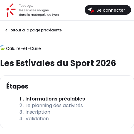
Toodego, les services en ligne dans la métropole de Lyon
Se connecter
Retour à la page précédente
Caluire-et-Cuire
Les Estivales du Sport 2026
Étapes
(étape courante)
1
Informations préalables
2
Le planning des activités
3
Inscription
4
Validation