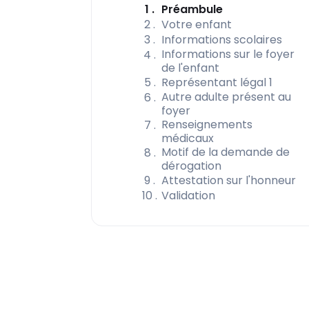
(étape couran
1
Préambule
2
Votre enfant
3
Informations scolaires
Informations sur le foyer
4
de l'enfant
5
Représentant légal 1
Autre adulte présent au
6
foyer
Renseignements
7
médicaux
Motif de la demande de
8
dérogation
9
Attestation sur l'honneur
10
Validation