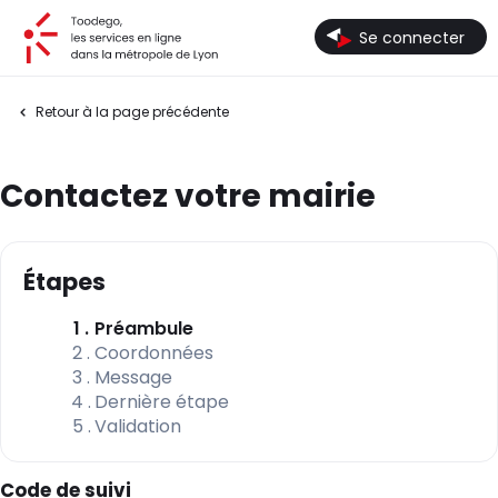
Toodego, les services en ligne dans la métropole de Lyon
Se connecter
Retour à la page précédente
Contactez votre mairie
Étapes
(étape courante)
1
Préambule
2
Coordonnées
3
Message
4
Dernière étape
5
Validation
Code de suivi